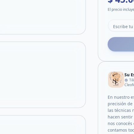
El precio incluy
Su E
Ti
Cleof
En nuestro e
precisión de 
las técnicas
hacen sentir 
nos conocés 
contamos tod