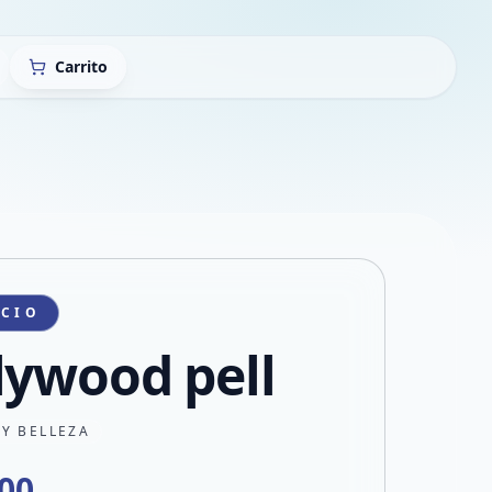
Carrito
ICIO
lywood pell
 Y BELLEZA
000