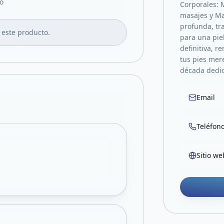
o
Corporales: 
masajes y Ma
profunda, tr
 este producto.
para una piel
definitiva, 
tus pies mer
década dedic
Email
Teléfon
Sitio we