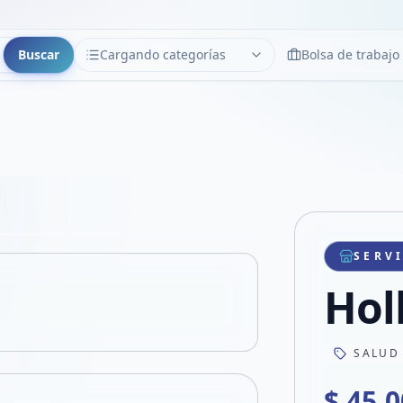
Buscar
Cargando categorías
Bolsa de trabajo
CATEGORÍAS
Limpiar
Cargando categorías...
Copiar link
Compartir producto
Compartir por WhatsApp
SERV
VER EN PANTALLA COMPLETA
Compartir por mail
Hol
Compartir en Facebook
Compartir en X
SALUD
$ 45.