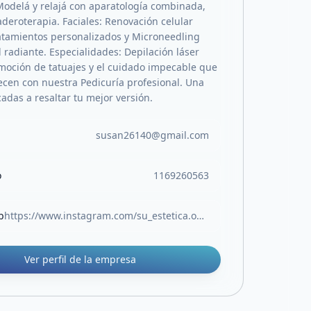
Modelá y relajá con aparatología combinada,
deroterapia. Faciales: Renovación celular
atamientos personalizados y Microneedling
 radiante. Especialidades: Depilación láser
remoción de tatuajes y el cuidado impecable que
ecen con nuestra Pedicuría profesional. Una
adas a resaltar tu mejor versión.
susan26140@gmail.com
o
1169260563
b
https://www.instagram.com/su_estetica.ok?utm_source=ig_web_button_share_sheet&igsh=ZDNlZDc0MzIxNw==
Ver perfil de la empresa