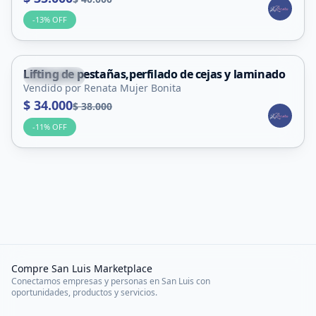
-
13
% OFF
Lifting de pestañas,perfilado de cejas y laminado
Tilisarao
Vendido por Renata Mujer Bonita
Servicio
$ 34.000
$ 38.000
-
11
% OFF
Compre San Luis Marketplace
Conectamos empresas y personas en San Luis con
oportunidades, productos y servicios.