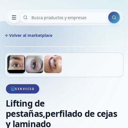
Buscar
Volver al marketplace
Copiar
Compart
Compa
Deslizá para ver más imágenes
1
/
3
VER
Compa
Compa
Compa
SERVICIO
Lifting de
pestañas,perfilado de cejas
y laminado