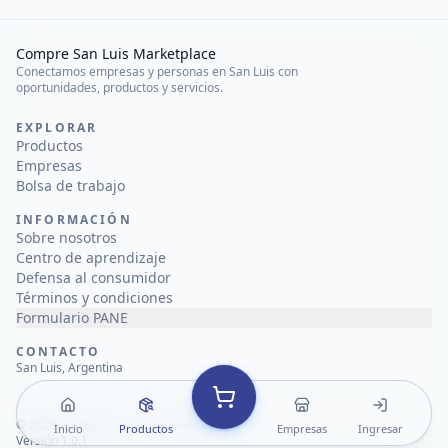
Compre San Luis Marketplace
Conectamos empresas y personas en San Luis con
oportunidades, productos y servicios.
EXPLORAR
Productos
Empresas
Bolsa de trabajo
INFORMACIÓN
Sobre nosotros
Centro de aprendizaje
Defensa al consumidor
Términos y condiciones
Formulario PANE
CONTACTO
San Luis, Argentina
©
2026
Compre San Luis Marketplace
Inicio
Productos
Empresas
Ingresar
Versión 1.0.1