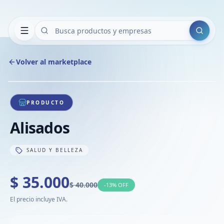
Buscar
Volver al marketplace
Copiar
Compart
Compa
1
/
1
VER
Compa
PRODUCTO
Compa
Alisados
Compa
SALUD Y BELLEZA
$ 35.000
$ 40.000
-
13
% OFF
El precio incluye IVA.