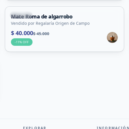
Capital
Mate Roma de algarrobo
Vendido por Regalaría Origen de Campo
$ 40.000
$ 45.000
-
11
% OFF
EXPLORAR
INFORMACIÓ