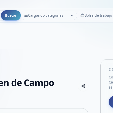
Buscar
Cargando categorías
Bolsa de trabajo
CATEGORÍAS
Limpiar
Cargando categorías...
C
Co
gen de Campo
C
Copiar link
se
Compartir empre
Compartir por
Compartir por 
Compartir en F