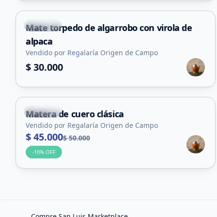
Capital
Mate torpedo de algarrobo con virola de
alpaca
Vendido por Regalaría Origen de Campo
$ 30.000
Capital
Matera de cuero clásica
Vendido por Regalaría Origen de Campo
$ 45.000
$ 50.000
-
10
% OFF
Compre San Luis Marketplace