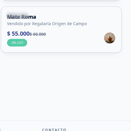
Capital
Mate Roma
Vendido por Regalaría Origen de Campo
$ 55.000
$ 60.000
-
8
% OFF
N
CONTACTO