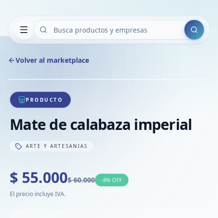
Buscar
Volver al marketplace
Copiar
Compart
Compa
1
/
1
VER
Compa
PRODUCTO
Compa
Mate de calabaza imperial
Compa
ARTE Y ARTESANIAS
$ 55.000
$ 60.000
-
8
% OFF
El precio incluye IVA.