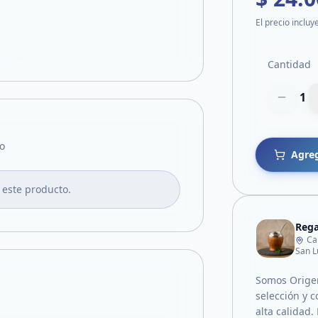
El precio incluy
Cantidad
1
o
Agreg
 este producto.
Rega
Ca
San L
Somos Orige
selección y 
alta calidad.