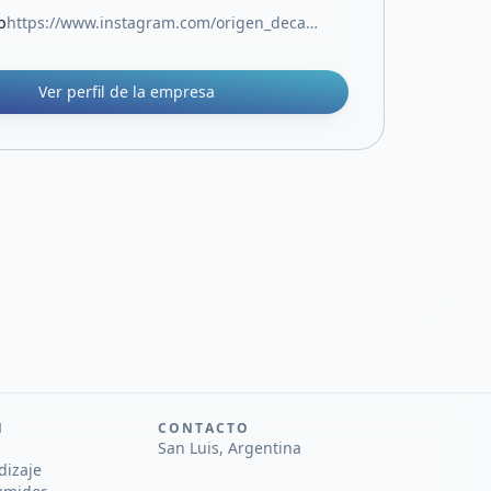
b
https://www.instagram.com/origen_decampo/
Ver perfil de la empresa
N
CONTACTO
San Luis, Argentina
dizaje