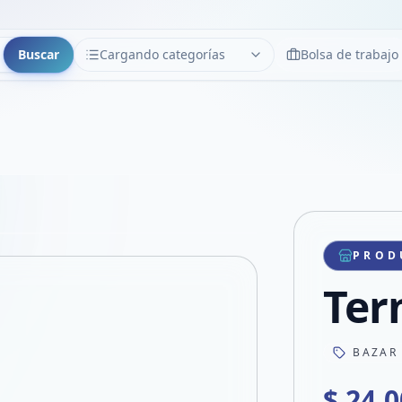
Buscar
Cargando categorías
Bolsa de trabajo
CATEGORÍAS
Limpiar
Cargando categorías...
Copiar link
Compartir producto
Compartir por WhatsApp
PROD
VER EN PANTALLA COMPLETA
Compartir por mail
Ter
Compartir en Facebook
Compartir en X
BAZAR
$ 24.