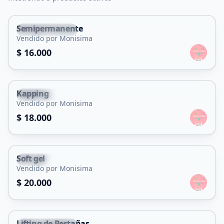
Semipermanente
Villa Mercedes
Vendido por Monisima
Servicio
$ 16.000
Kapping
Villa Mercedes
Vendido por Monisima
Servicio
$ 18.000
Soft gel
Villa Mercedes
Vendido por Monisima
Servicio
$ 20.000
Lifting de Pestañas