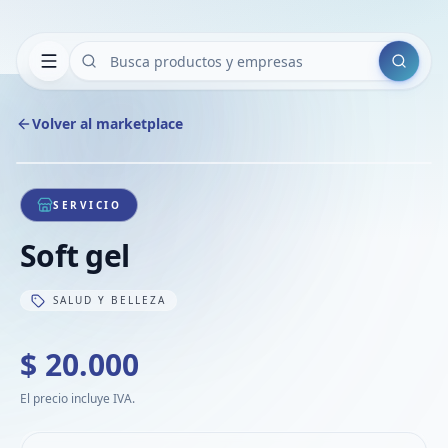
Buscar
Volver al marketplace
Copiar
Compart
Compa
1
/
1
VER
Compa
SERVICIO
Compa
Soft gel
Compa
SALUD Y BELLEZA
$ 20.000
El precio incluye IVA.