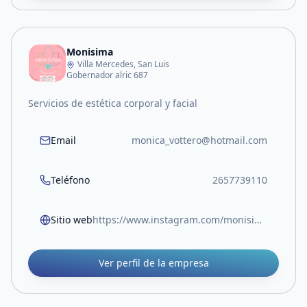
Monisima
Villa Mercedes, San Luis
Gobernador alric 687
Servicios de estética corporal y facial
Email
monica_vottero@hotmail.com
Teléfono
2657739110
Sitio web
https://www.instagram.com/monisima_mv?igsh=MXFmYXoxdnBwbTFhZw==
Ver perfil de la empresa