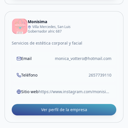
Monisima
Villa Mercedes, San Luis
Gobernador alric 687
Servicios de estética corporal y facial
Email
monica_vottero@hotmail.com
Teléfono
2657739110
Sitio web
https://www.instagram.com/monisima_mv?igsh=MXFmYXoxdnBwbTFhZw==
Ver perfil de la empresa