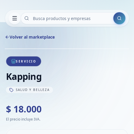
Buscar
Volver al marketplace
Copiar
Compart
Compa
1
/
1
VER
Compa
SERVICIO
Compa
Kapping
Compa
SALUD Y BELLEZA
$ 18.000
El precio incluye IVA.