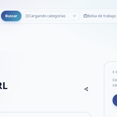
Buscar
Cargando categorías
Bolsa de trabajo
CATEGORÍAS
Limpiar
Cargando categorías...
C
Co
RL
co
Copiar link
Compartir empre
Compartir por
Compartir por 
Compartir en F