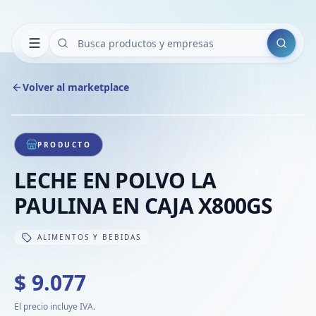
Buscar
Volver al marketplace
Copiar
Compart
Compa
1
/
1
VER
Compa
PRODUCTO
Compa
LECHE EN POLVO LA
Compa
PAULINA EN CAJA X800GS
ALIMENTOS Y BEBIDAS
$ 9.077
El precio incluye IVA.