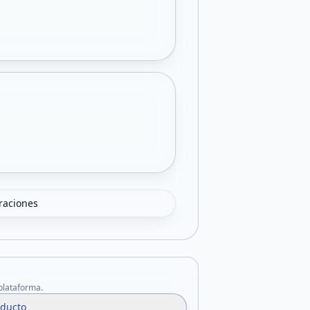
oraciones
 plataforma.
oducto