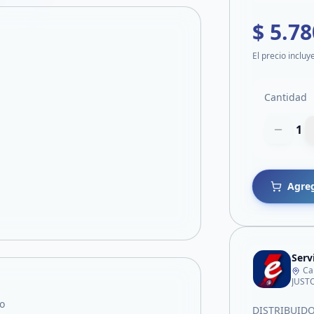
$ 5.78
El precio incluy
Cantidad
1
Agreg
Serv
Ca
JUST
o
DISTRIBUID