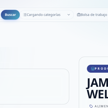
Buscar
Cargando categorías
Bolsa de trabajo
CATEGORÍAS
Limpiar
Cargando categorías...
Copiar link
Compartir producto
Compartir por WhatsApp
PROD
VER EN PANTALLA COMPLETA
Compartir por mail
JA
Compartir en Facebook
Compartir en X
WE
ALIME