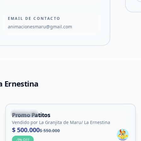
EMAIL DE CONTACTO
animacionesmaru@gmail.com
a Ernestina
+
10
Suyuque
Promo Patitos
Servicio
Vendido por La Granjita de Maru/ La Ernestina
$ 500.000
$ 550.000
-
9
% OFF