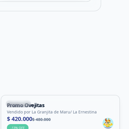
+
9
Suyuque
Promo Ovejitas
Servicio
Vendido por La Granjita de Maru/ La Ernestina
$ 420.000
$ 480.000
-
13
% OFF