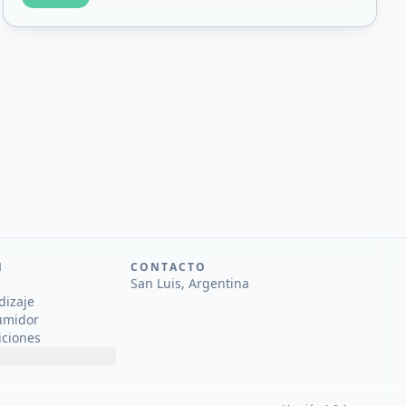
N
CONTACTO
San Luis, Argentina
dizaje
umidor
iciones