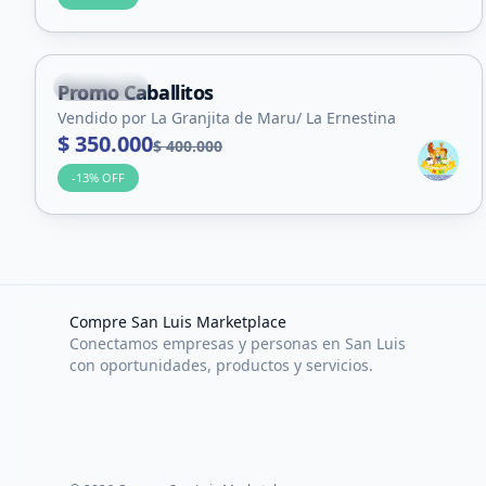
+
8
Suyuque
Promo Caballitos
Servicio
Vendido por La Granjita de Maru/ La Ernestina
$ 350.000
$ 400.000
-
13
% OFF
Compre San Luis Marketplace
Conectamos empresas y personas en San Luis
con oportunidades, productos y servicios.