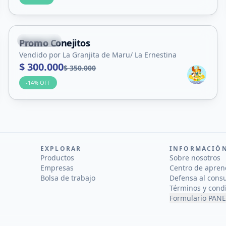
+
10
Suyuque
Promo Conejitos
Servicio
Vendido por La Granjita de Maru/ La Ernestina
$ 300.000
$ 350.000
-
14
% OFF
EXPLORAR
INFORMACIÓ
Productos
Sobre nosotros
Empresas
Centro de apren
Bolsa de trabajo
Defensa al cons
Términos y cond
Formulario PANE