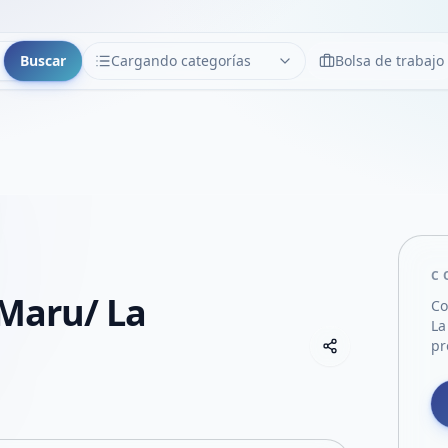
Buscar
Cargando categorías
Bolsa de trabajo
CATEGORÍAS
Limpiar
Cargando categorías...
C
 Maru/ La
Co
La
Copiar link
pr
Compartir empre
Compartir por
Compartir por 