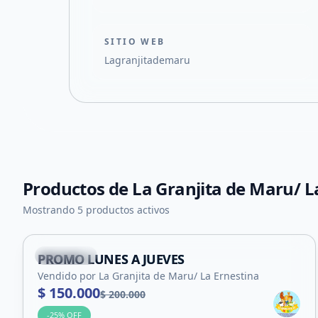
SITIO WEB
Lagranjitademaru
Productos de
La Granjita de Maru/ L
+
6
Mostrando 5 productos activos
Suyuque
PROMO LUNES A JUEVES
Servicio
Vendido por La Granjita de Maru/ La Ernestina
$ 150.000
$ 200.000
-
25
% OFF