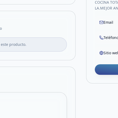
COCINA TOT
LA.MEJOR A
Email
o
Teléfon
 este producto.
Sitio we