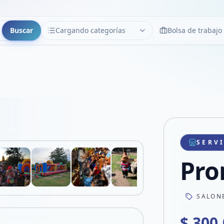
Buscar
Cargando categorías
Bolsa de trabajo
CATEGORÍAS
Limpiar
Cargando categorías...
Copiar link
Compartir producto
Compartir por WhatsApp
SERV
VER EN PANTALLA COMPLETA
Compartir por mail
Pro
Compartir en Facebook
Compartir en X
SALON
$ 300