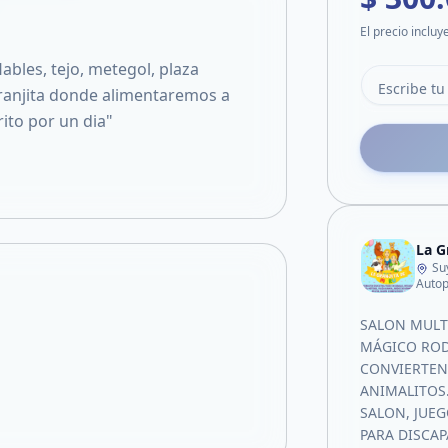
El precio incluy
ables, tejo, metegol, plaza
Granjita donde alimentaremos a
rito por un dia"
La G
Su
Autop
SALON MULTI
MÁGICO ROD
CONVIERTEN 
ANIMALITOS
SALON, JUEG
PARA DISCAP