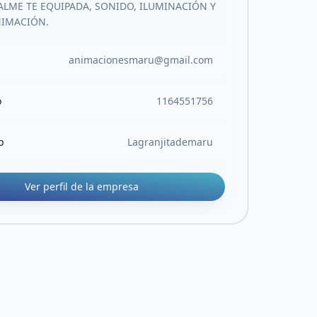
ALME TE EQUIPADA, SONIDO, ILUMINACIÓN Y
NIMACIÓN.
animacionesmaru@gmail.com
o
1164551756
b
Lagranjitademaru
Ver perfil de la empresa