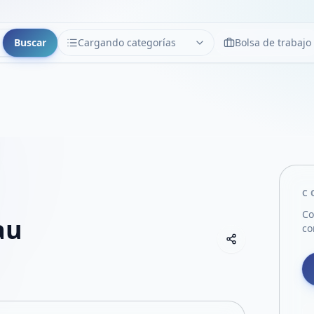
Buscar
Cargando categorías
Bolsa de trabajo
CATEGORÍAS
Limpiar
Cargando categorías...
C
Co
au
co
Copiar link
Compartir empre
Compartir por
Compartir por 
Compartir en F