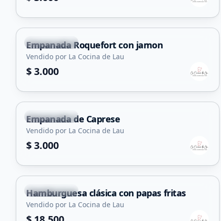
Juana Koslay
Empanada Roquefort con jamon
Vendido por La Cocina de Lau
$ 3.000
Juana Koslay
Empanada de Caprese
Vendido por La Cocina de Lau
$ 3.000
Juana Koslay
Hamburguesa clásica con papas fritas
Vendido por La Cocina de Lau
$ 18.500