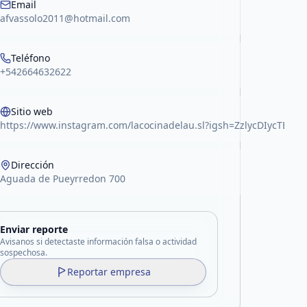
Email
afvassolo2011@hotmail.com
Teléfono
+542664632622
Sitio web
https://www.instagram.com/lacocinadelau.sl?igsh=ZzlycDIycTB2M
Dirección
Aguada de Pueyrredon 700
Enviar reporte
Avisanos si detectaste información falsa o actividad
sospechosa.
Reportar empresa