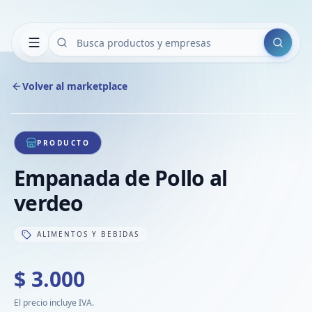
Buscar
Volver al marketplace
Copiar
Compart
Compa
1
/
1
VER
Compa
PRODUCTO
Compa
Empanada de Pollo al
Compa
verdeo
ALIMENTOS Y BEBIDAS
$ 3.000
El precio incluye IVA.