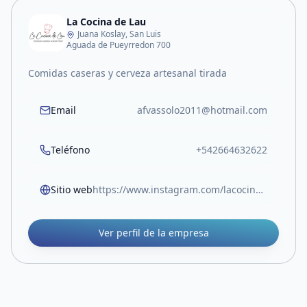
La Cocina de Lau
Juana Koslay, San Luis
Aguada de Pueyrredon 700
Comidas caseras y cerveza artesanal tirada
Email
afvassolo2011@hotmail.com
Teléfono
+542664632622
Sitio web
https://www.instagram.com/lacocinadelau.sl?igsh=ZzlycDIycTB2MG8z
Ver perfil de la empresa