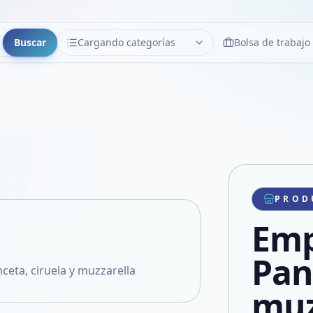
Buscar
Cargando categorías
Bolsa de trabajo
CATEGORÍAS
Limpiar
Cargando categorías...
Copiar link
Compartir producto
Compartir por WhatsApp
PROD
VER EN PANTALLA COMPLETA
Compartir por mail
Emp
Compartir en Facebook
Compartir en X
Pan
eta, ciruela y muzzarella
muz