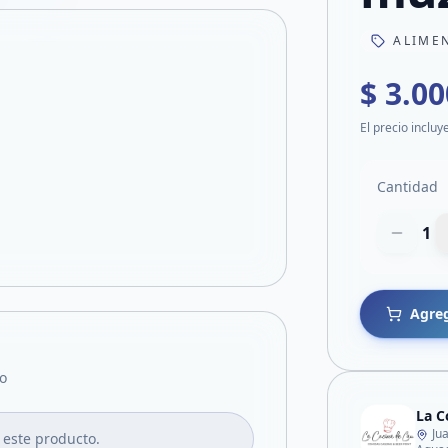
ALIME
$ 3.00
El precio incluy
Cantidad
1
Agreg
o
La C
Ju
 este producto.