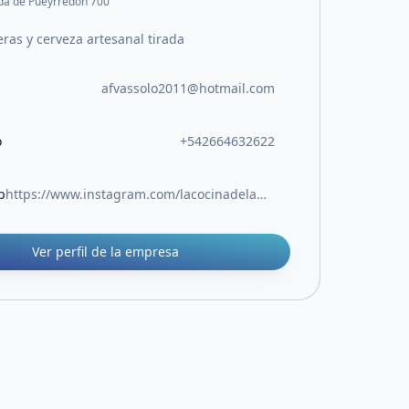
a de Pueyrredon 700
ras y cerveza artesanal tirada
afvassolo2011@hotmail.com
o
+542664632622
b
https://www.instagram.com/lacocinadelau.sl?igsh=ZzlycDIycTB2MG8z
Ver perfil de la empresa