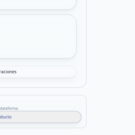
oraciones
 plataforma.
oducto