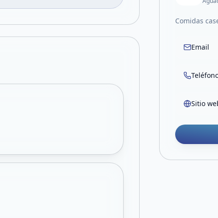
Aguad
Comidas case
Email
Teléfon
Sitio we