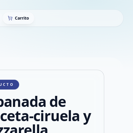
Carrito
UCTO
anada de
ceta-ciruela y
zarella