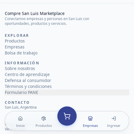
Compre San Luis Marketplace
Conectamos empresas y personas en San Luis con
oportunidades, productos y servicios.
EXPLORAR
Productos
Empresas
Bolsa de trabajo
INFORMACIÓN
Sobre nosotros
Centro de aprendizaje
Defensa al consumidor
Términos y condiciones
Formulario PANE
CONTACTO
San Luis, Argentina
©
2026
Compre San Luis Marketplace
Inicio
Productos
Empresas
Ingresar
Versión 1.0.1