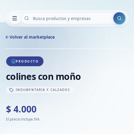
Buscar
Volver al marketplace
Copiar
Compart
Compa
1
/
1
VER
Compa
PRODUCTO
Compa
colines con moño
Compa
INDUMENTARIA Y CALZADOS
$ 4.000
El precio incluye IVA.