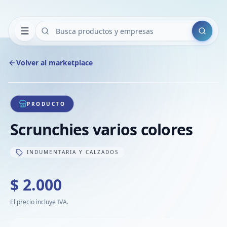
Buscar
Volver al marketplace
Copiar
Compart
Compa
1
/
1
VER
Compa
PRODUCTO
Compa
Scrunchies varios colores
Compa
INDUMENTARIA Y CALZADOS
$ 2.000
El precio incluye IVA.