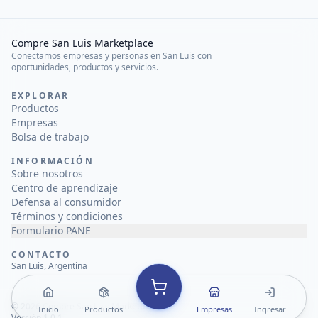
Compre San Luis Marketplace
Conectamos empresas y personas en San Luis con
oportunidades, productos y servicios.
EXPLORAR
Productos
Empresas
Bolsa de trabajo
INFORMACIÓN
Sobre nosotros
Centro de aprendizaje
Defensa al consumidor
Términos y condiciones
Formulario PANE
CONTACTO
San Luis, Argentina
©
2026
Compre San Luis Marketplace
Inicio
Productos
Empresas
Ingresar
Versión 1.0.1