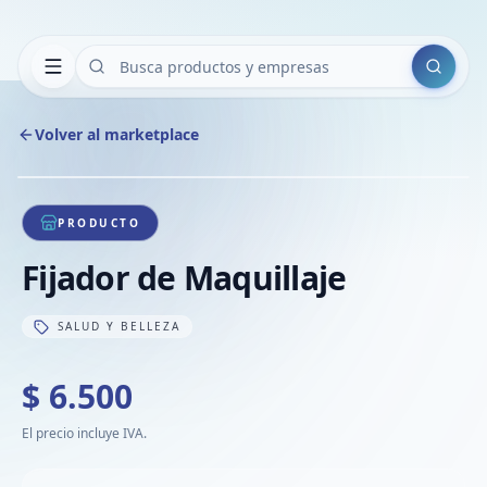
Buscar
Volver al marketplace
Copiar
Compart
Compa
1
/
1
VER
Compa
PRODUCTO
Compa
Fijador de Maquillaje
Compa
SALUD Y BELLEZA
$ 6.500
El precio incluye IVA.