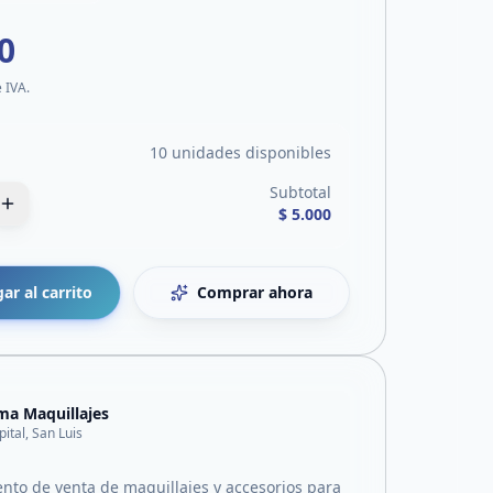
0
e IVA.
10 unidades disponibles
Subtotal
$ 5.000
ar al carrito
Comprar ahora
ma Maquillajes
pital, San Luis
to de venta de maquillajes y accesorios para