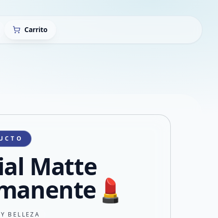
Carrito
UCTO
ial Matte
manente💄
 Y BELLEZA