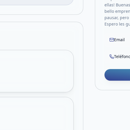
ellas! Buena
bello empren
pausar, pero
Espero les gu
Email
Teléfon