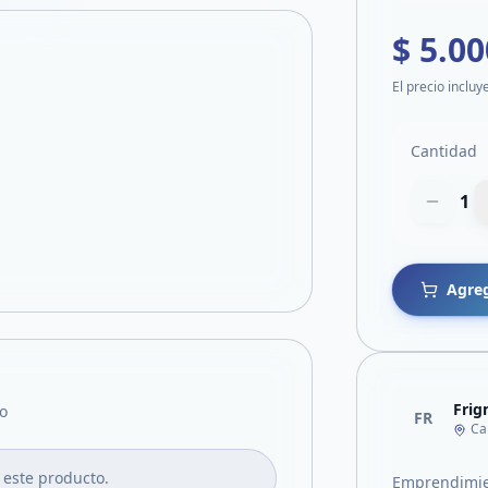
$ 5.00
El precio incluy
Cantidad
1
Agreg
Frig
o
FR
Ca
 este producto.
Emprendimien