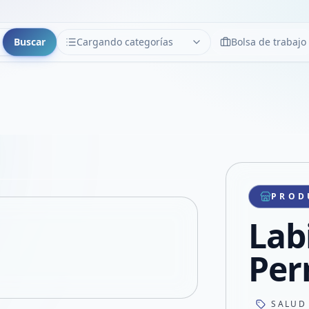
Buscar
Cargando categorías
Bolsa de trabajo
CATEGORÍAS
Limpiar
Cargando categorías...
Copiar link
Compartir producto
Compartir por WhatsApp
PROD
VER EN PANTALLA COMPLETA
Compartir por mail
Lab
Compartir en Facebook
Compartir en X
Per
SALUD