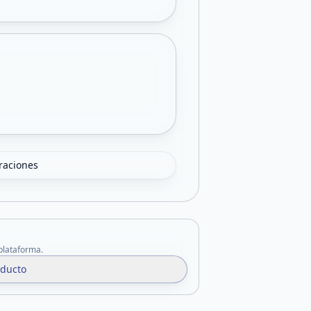
oraciones
 plataforma.
oducto