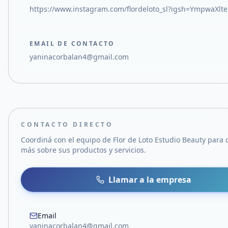
https://www.instagram.com/flordeloto_sl?igsh=YmpwaXlt
EMAIL DE CONTACTO
yaninacorbalan4@gmail.com
CONTACTO DIRECTO
Coordiná con el equipo de
Flor de Loto Estudio Beauty
para 
más sobre sus productos y servicios.
Llamar a la empresa
Email
yaninacorbalan4@gmail.com