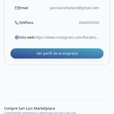
Email
yaninacorbalan4@gmail.com
Teléfono
2664559293
Sitio web
https://www.instagram.com/flordeloto_sl?igsh=YmpwaXltemp1YTJp
Ver perfil de la empresa
Compre San Luis Marketplace
Conectamos empresas y personas en San Luis con