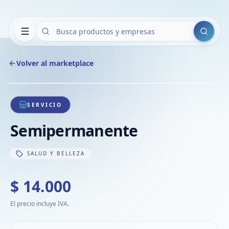
Buscar
Volver al marketplace
Copiar
Compart
Compa
1
/
1
VER
Compa
SERVICIO
Compa
Semipermanente
Compa
SALUD Y BELLEZA
$ 14.000
El precio incluye IVA.