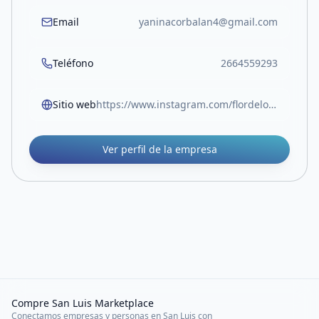
Email
yaninacorbalan4@gmail.com
Teléfono
2664559293
Sitio web
https://www.instagram.com/flordeloto_sl?igsh=YmpwaXltemp1YTJp
Ver perfil de la empresa
Compre San Luis Marketplace
Conectamos empresas y personas en San Luis con