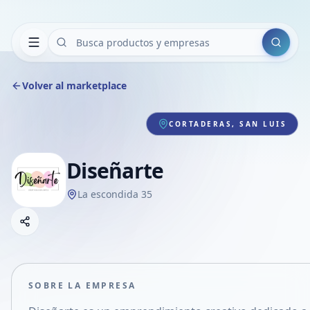
Buscar
Volver al marketplace
CORTADERAS, SAN LUIS
Diseñarte
La escondida 35
Copiar link
Compartir empresa
Compartir por WhatsApp
Compartir por mail
SOBRE LA EMPRESA
Compartir en Facebook