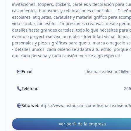
invitaciones, toppers, stickers, carteles y decoración para 
casamientos, bautismos y celebraciones especiales. - Diseñ
escolares: etiquetas, carátulas y material gráfico para acom
vida escolar con estilo. - Impresiones creativas: desde pequ
detalles hasta grandes carteles, todo lo que necesites para 
evento o proyecto se vea increíble. - Identidad visual: logos, 
personales y piezas gráficas para que tu marca o negocio s
- Detalles únicos: cada diseño se adapta a tu estilo, porque
que cada persona y cada ocasión merece algo especial.
Email
disenarte.diseno26@g
Teléfono
266
Sitio web
Ver perfil de la empresa