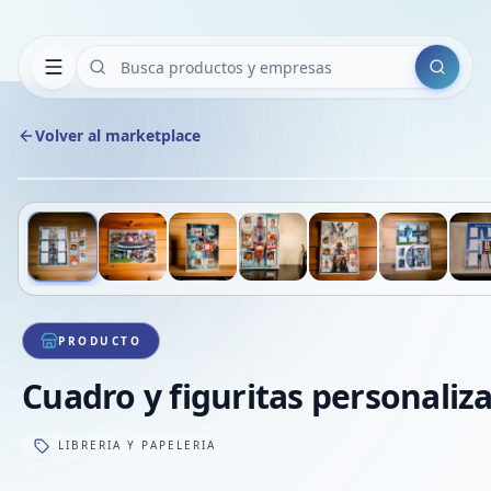
Buscar
Volver al marketplace
Deslizá para ver más imágenes
1
/
8
PRODUCTO
Cuadro y figuritas personaliz
LIBRERIA Y PAPELERIA