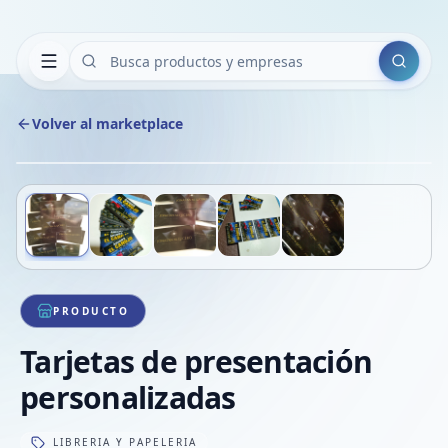
Buscar
Volver al marketplace
Copiar
Compart
Compa
Deslizá para ver más imágenes
1
/
5
VER
Compa
Compa
Compa
PRODUCTO
Tarjetas de presentación
personalizadas
LIBRERIA Y PAPELERIA