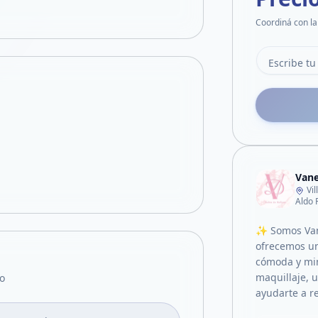
Coordiná con la
Vane
Vi
Aldo 
✨ Somos Vane
ofrecemos un
cómoda y mim
maquillaje, 
o
ayudarte a r