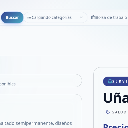
Buscar
Cargando categorías
Bolsa de trabajo
CATEGORÍAS
Limpiar
Cargando categorías...
SERV
ponibles
Uña
SALUD
esmaltado semipermanente, diseños
Preci