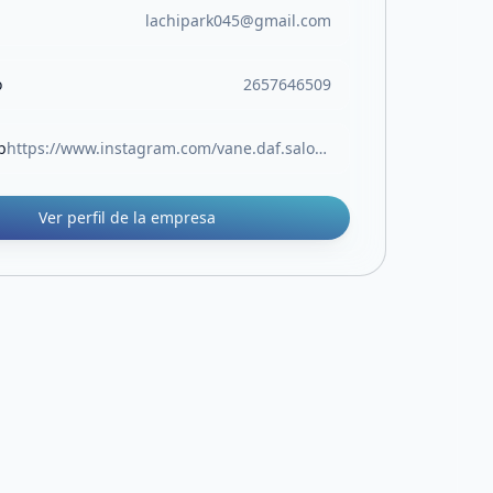
lachipark045@gmail.com
o
2657646509
b
https://www.instagram.com/vane.daf.salon?igsh=MW1kMmR4eWx1OTFlbA==
Ver perfil de la empresa