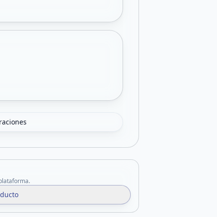
oraciones
 plataforma.
oducto