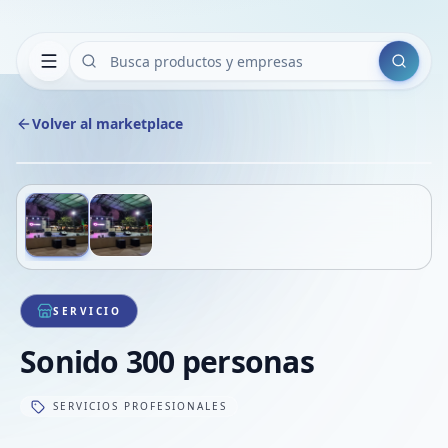
Buscar
Volver al marketplace
Copiar
Compart
Compa
Deslizá para ver más imágenes
1
/
2
VER
Compa
Compa
Compa
SERVICIO
Sonido 300 personas
SERVICIOS PROFESIONALES