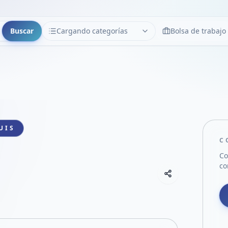
Buscar
Cargando categorías
Bolsa de trabajo
CATEGORÍAS
Limpiar
Cargando categorías...
UIS
C
Co
co
Copiar link
Compartir empre
Compartir por
Compartir por 
Compartir en F