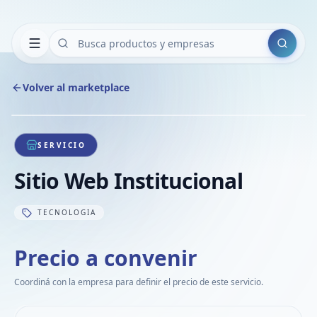
Buscar
Volver al marketplace
Copiar
Compart
Compa
1
/
1
VER
Compa
SERVICIO
Compa
Sitio Web Institucional
Compa
TECNOLOGIA
Precio a convenir
Coordiná con la empresa para definir el precio de este servicio.