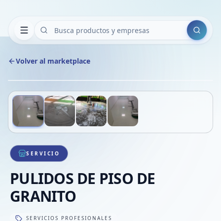
Buscar
Volver al marketplace
Copiar
Compart
Compa
Deslizá para ver más imágenes
1
/
4
VER
Compa
Compa
Compa
SERVICIO
PULIDOS DE PISO DE
GRANITO
SERVICIOS PROFESIONALES