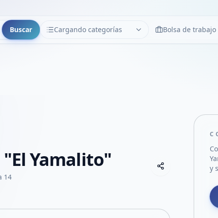
Buscar
Cargando categorías
Bolsa de trabajo
CATEGORÍAS
Limpiar
Cargando categorías...
C
Co
 "El Yamalito"
Ya
Copiar link
y 
Compartir empre
a 14
Compartir por
Compartir por 
Compartir en F