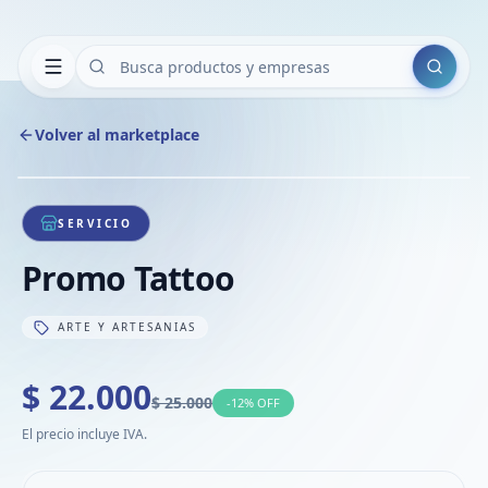
Buscar
Volver al marketplace
Copiar
Compart
Compa
1
/
1
VER
Compa
SERVICIO
Compa
Promo Tattoo
Compa
ARTE Y ARTESANIAS
$ 22.000
$ 25.000
-
12
% OFF
El precio incluye IVA.