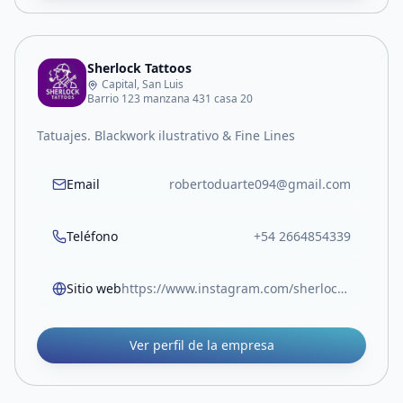
Sherlock Tattoos
Capital, San Luis
Barrio 123 manzana 431 casa 20
Tatuajes. Blackwork ilustrativo & Fine Lines
Email
robertoduarte094@gmail.com
Teléfono
+54 2664854339
Sitio web
https://www.instagram.com/sherlocktattoos?igsh=ZnBva2h2eDFueGRt
Ver perfil de la empresa