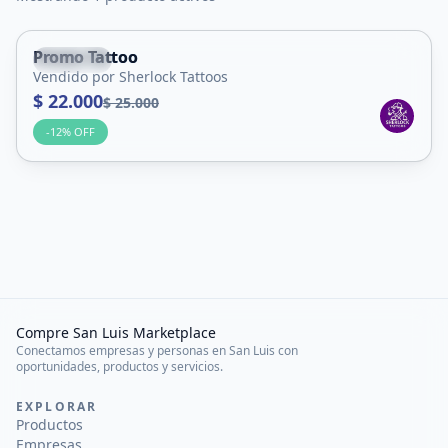
Promo Tattoo
Capital
Vendido por Sherlock Tattoos
Servicio
$ 22.000
$ 25.000
-
12
% OFF
Compre San Luis Marketplace
Conectamos empresas y personas en San Luis con
oportunidades, productos y servicios.
EXPLORAR
Productos
Empresas