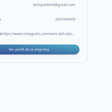
lachipark045@gmail.com
o
2657646509
b
https://www.instagram.com/vane.daf.salon?igsh=MW1kMmR4eWx1OTFlbA==
Ver perfil de la empresa