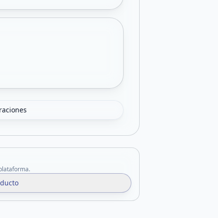
oraciones
 plataforma.
oducto