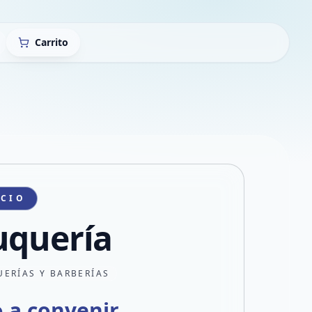
Carrito
ICIO
uquería
UERÍAS Y BARBERÍAS
o a convenir