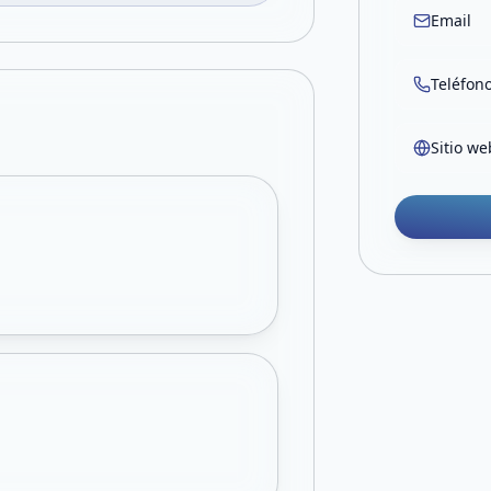
Email
Teléfon
Sitio we