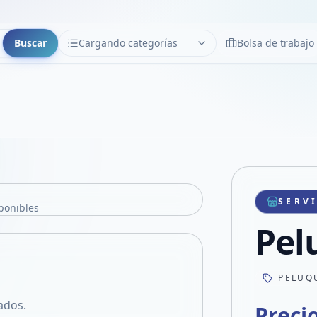
Buscar
Cargando categorías
Bolsa de trabajo
CATEGORÍAS
Limpiar
Cargando categorías...
SERV
ponibles
Pel
PELUQ
nados.
Preci