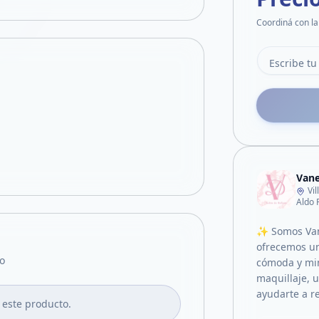
Coordiná con la
Vane
Vi
Aldo 
✨ Somos Vane
ofrecemos un
o
cómoda y mim
maquillaje, 
ayudarte a r
 este producto.