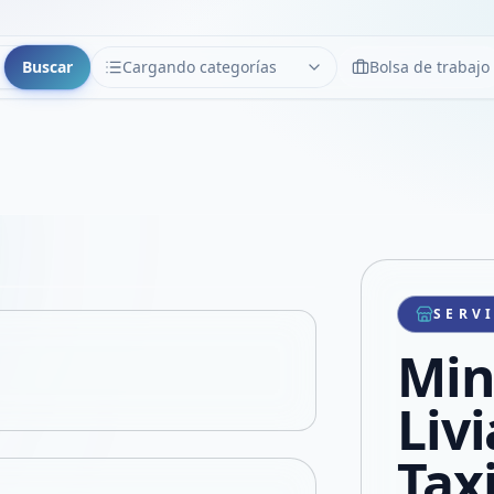
Buscar
Cargando categorías
Bolsa de trabajo
CATEGORÍAS
Limpiar
Cargando categorías...
Copiar link
Compartir producto
Compartir por WhatsApp
SERV
VER EN PANTALLA COMPLETA
Compartir por mail
Mini
Compartir en Facebook
Compartir en X
Livi
Tax