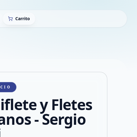
Carrito
ICIO
flete y Fletes
anos - Sergio
i