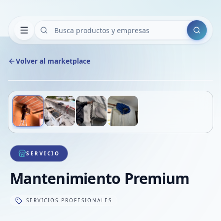
Buscar
Volver al marketplace
Copiar
Compart
Compa
Deslizá para ver más imágenes
1
/
4
VER
Compa
Compa
Compa
SERVICIO
Mantenimiento Premium
SERVICIOS PROFESIONALES