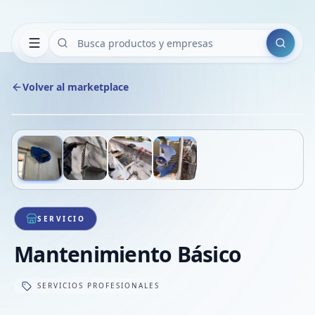
Buscar
Volver al marketplace
Copiar
Compart
Compa
Deslizá para ver más imágenes
1
/
4
VER
Compa
Compa
Compa
SERVICIO
Mantenimiento Básico
SERVICIOS PROFESIONALES