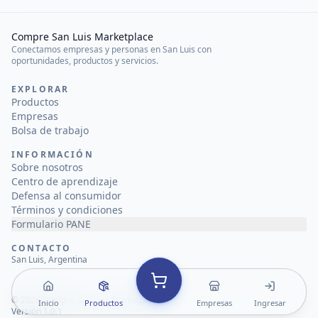
Compre San Luis Marketplace
Conectamos empresas y personas en San Luis con
oportunidades, productos y servicios.
EXPLORAR
Productos
Empresas
Bolsa de trabajo
INFORMACIÓN
Sobre nosotros
Centro de aprendizaje
Defensa al consumidor
Términos y condiciones
Formulario PANE
CONTACTO
San Luis, Argentina
©
2026
Compre San Luis Marketplace
Inicio
Productos
Empresas
Ingresar
Versión 1.0.1