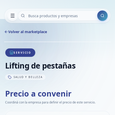
Buscar
Volver al marketplace
Copiar
Compart
Compa
1
/
1
VER
Compa
SERVICIO
Compa
Lifting de pestañas
Compa
SALUD Y BELLEZA
Precio a convenir
Coordiná con la empresa para definir el precio de este servicio.