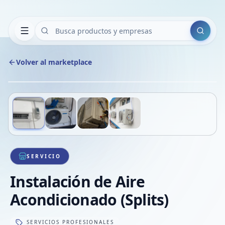
Buscar
Volver al marketplace
Copiar
Compart
Compa
Deslizá para ver más imágenes
1
/
4
VER
Compa
Compa
Compa
SERVICIO
Instalación de Aire
Acondicionado (Splits)
SERVICIOS PROFESIONALES