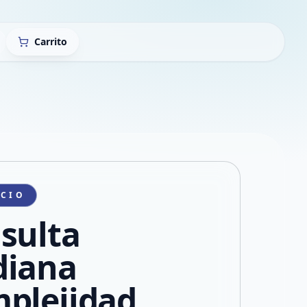
Carrito
ICIO
sulta
iana
plejidad