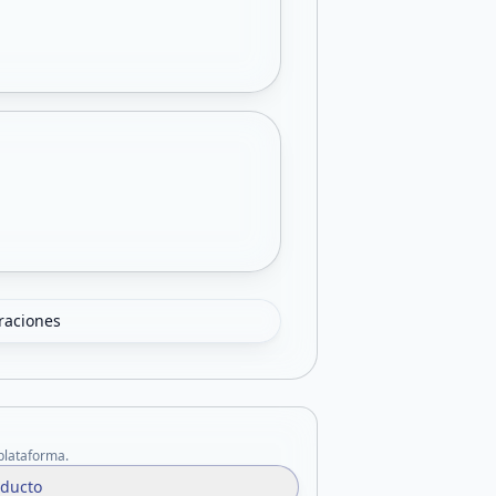
oraciones
 plataforma.
oducto