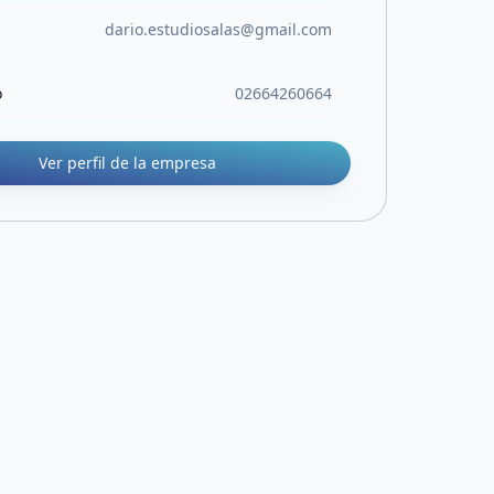
dario.estudiosalas@gmail.com
o
02664260664
Ver perfil de la empresa