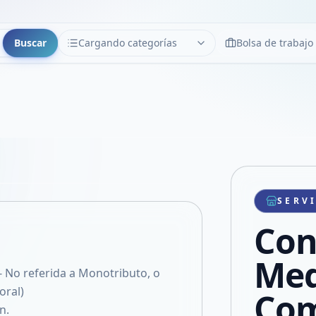
Buscar
Cargando categorías
Bolsa de trabajo
CATEGORÍAS
Limpiar
Cargando categorías...
Copiar link
Compartir producto
Compartir por WhatsApp
SERV
VER EN PANTALLA COMPLETA
Compartir por mail
Con
Compartir en Facebook
Compartir en X
Med
 No referida a Monotributo, o
oral)
Com
n.