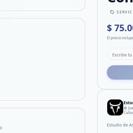
SERVI
$ 75.
El precio incluy
Estu
Ju
Cañad
Estudio de A
o