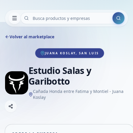
Buscar
Volver al marketplace
JUANA KOSLAY, SAN LUIS
Estudio Salas y
Garibotto
Cañada Honda entre Fatima y Montiel - Juana
Koslay
Copiar link
Compartir empresa
Compartir por WhatsApp
Compartir por mail