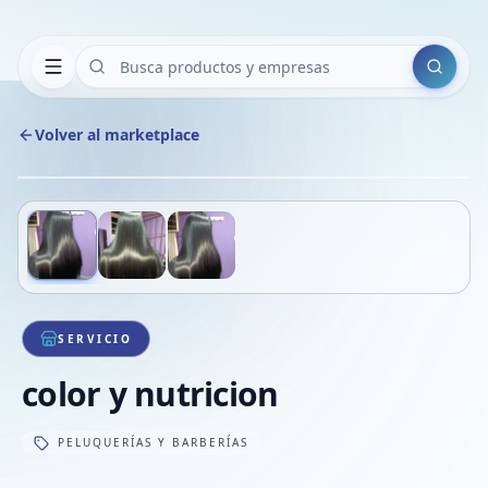
Buscar
Volver al marketplace
Copiar
Compart
Compa
Deslizá para ver más imágenes
1
/
3
VER
Compa
Compa
Compa
SERVICIO
color y nutricion
PELUQUERÍAS Y BARBERÍAS