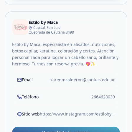
Estilo by Maca
Capital, San Luis
Quebrada de Cautana 3498
Estilo by Maca, especialista en alisados, nutriciones,
botox capilar, keratina, coloración y cortes. Atención
personalizada para lograr un cabello sano, brillante y
hermoso. Turnos con reserva previa. 💖✨
Email
karenmcalderon@sanluis.edu.ar
Teléfono
2664628039
Sitio web
https://www.instagram.com/estilobymaca._?igsh=MXR5ajNxdzMzY213dw==