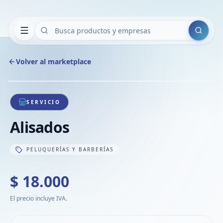
Buscar
Volver al marketplace
Copiar
Compart
Compa
1
/
1
VER
Compa
SERVICIO
Compa
Alisados
Compa
PELUQUERÍAS Y BARBERÍAS
$ 18.000
El precio incluye IVA.