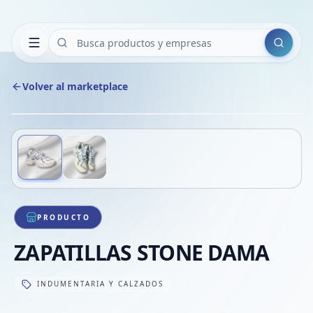
Buscar
Volver al marketplace
Copiar
Compart
Compa
Deslizá para ver más imágenes
1
/
2
VER
Compa
Compa
Compa
PRODUCTO
ZAPATILLAS STONE DAMA
INDUMENTARIA Y CALZADOS