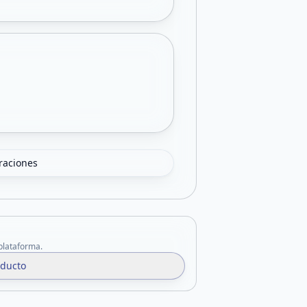
oraciones
 plataforma.
oducto