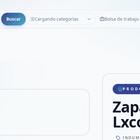
Buscar
Cargando categorías
Bolsa de trabajo
CATEGORÍAS
Limpiar
Cargando categorías...
Copiar link
Compartir producto
Compartir por WhatsApp
PROD
VER EN PANTALLA COMPLETA
Compartir por mail
Zap
Compartir en Facebook
Compartir en X
Lxc
INDUM