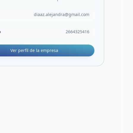
diaaz.alejandra@gmail.com
o
2664325416
Ver perfil de la empresa