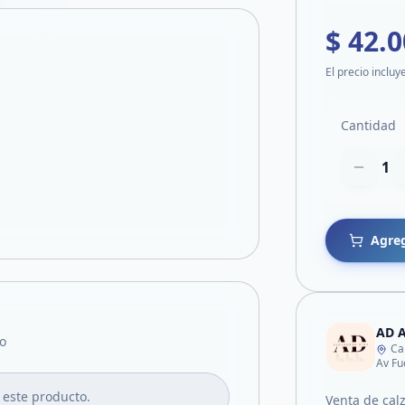
$ 42.
El precio incluy
Cantidad
1
Agreg
AD A
o
Ca
Av Fu
 este producto.
Venta de cal