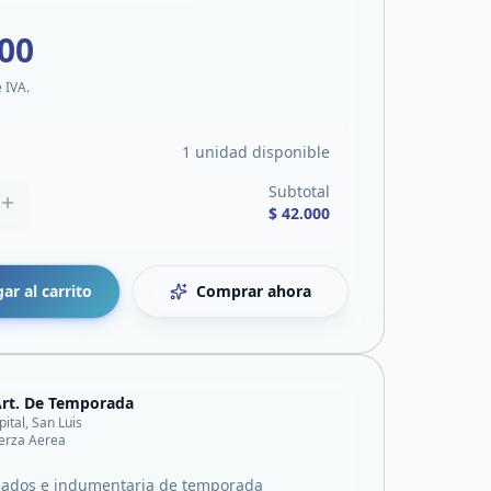
000
e IVA.
1 unidad disponible
Subtotal
$ 42.000
ar al carrito
Comprar ahora
rt. De Temporada
pital, San Luis
erza Aerea
zados e indumentaria de temporada